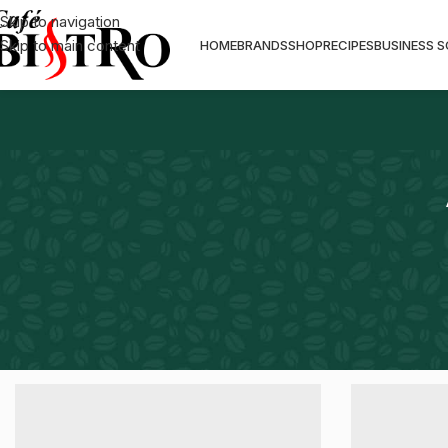
Skip to navigation
Skip to main content
HOME
BRANDS
SHOP
RECIPES
BUSINESS 