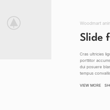
Woodmart ani
Slide
Cras ultricies l
porttitor accums
dui posuere blan
tempus convallis
VIEW MORE
SH