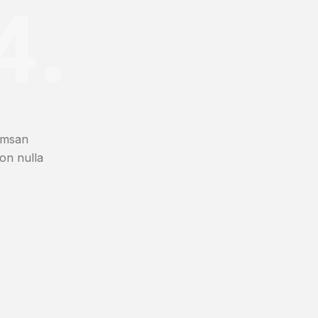
4.
cumsan
non nulla