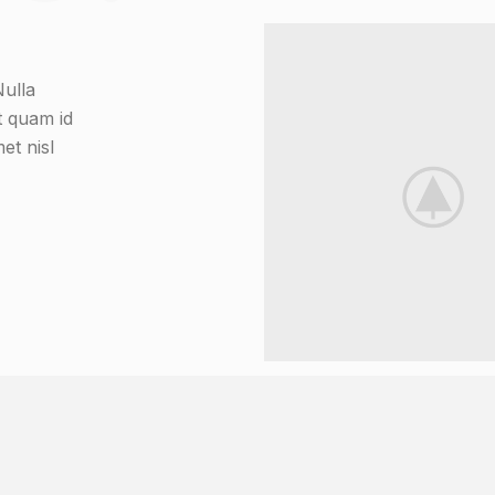
Nulla
t quam id
et nisl