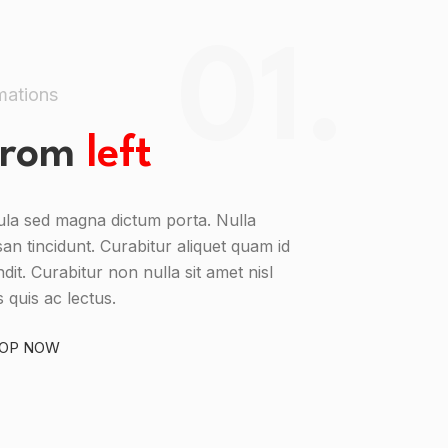
01.
mations
 from
left
igula sed magna dictum porta. Nulla
an tincidunt. Curabitur aliquet quam id
dit. Curabitur non nulla sit amet nisl
 quis ac lectus.
OP NOW